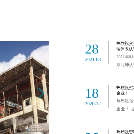
28
热烈祝贺
理体系认
2021年
2021-08
京万坤认
管理体系
18
热烈祝贺
企业！
热烈祝贺
2020-12
企业！ 
〔2020
热烈祝贺