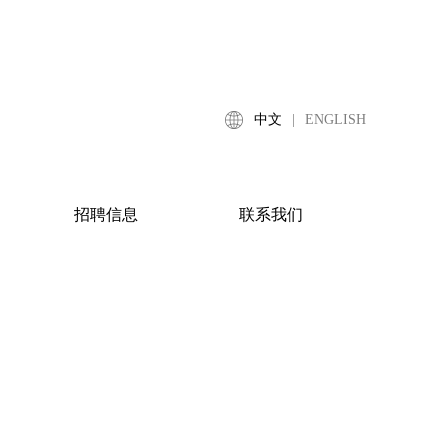
中文
|
ENGLISH
招聘信息
联系我们