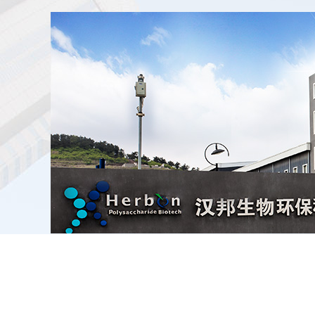
促沉剂 ：